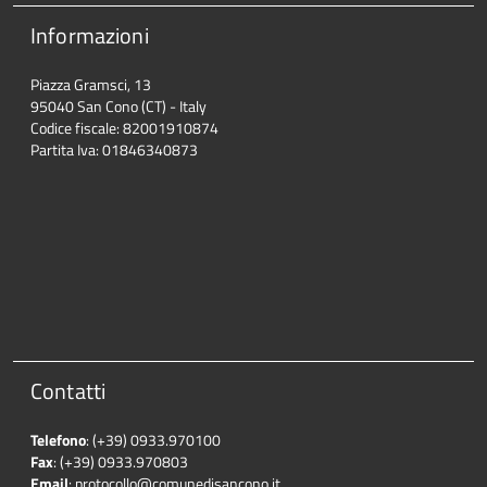
Informazioni
Piazza Gramsci, 13
95040 San Cono (CT) - Italy
Codice fiscale: 82001910874
Partita Iva: 01846340873
Contatti
Telefono
: (+39) 0933.970100
Fax
: (+39) 0933.970803
Email
: protocollo@comunedisancono.it